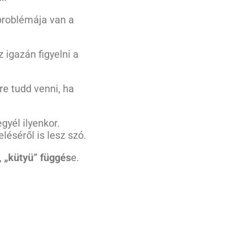
problémája van a
 igazán figyelni a
re tudd venni, ha
gyél ilyenkor.
léséről is lesz szó.
,
„kütyü” függés
e.