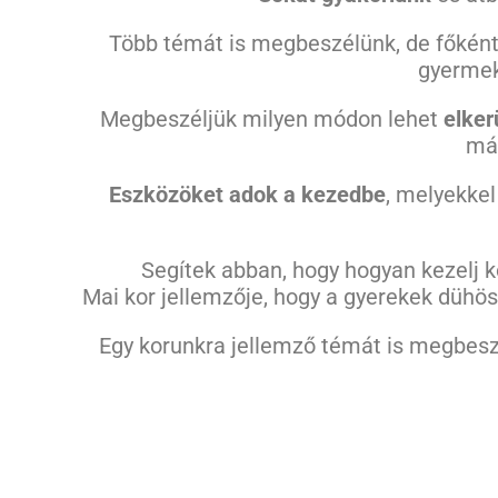
Több témát is megbeszélünk, de főként 
gyermek
Megbeszéljük milyen módon lehet
elker
más
Eszközöket adok a kezedbe
, melyekkel
Segítek abban, hogy hogyan kezelj kon
Mai kor jellemzője, hogy a gyerekek dühöse
Egy korunkra jellemző témát is megbes