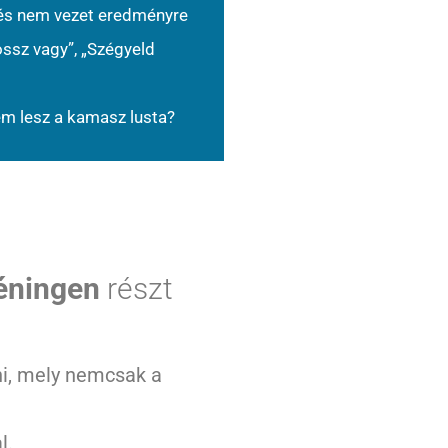
 és nem vezet eredményre
ossz vagy”, „Szégyeld
em lesz a kamasz lusta?
réningen
részt
ni, mely nemcsak a
l.