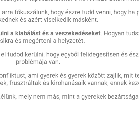
arra fókuszálunk, hogy észre tudd venni, hogy ha 
ednek és azért viselkedik másként.
ülni a kiabálást és a veszekedéseket
. Hogyan tudsz
ikra és megérteni a helyzetét.
 el tudod kerülni, hogy egyből felidegesítsen és ész
problémája van.
fliktust, ami gyerek és gyerek között zajlik, mit te
k, frusztráltak és kirohanásaik vannak, ennek keze
zélünk, mely nem más, mint a gyerekek bezártsága