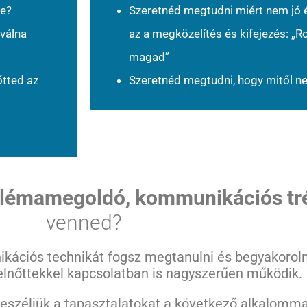
ne?
Szeretnéd megtudni miért nem jó
válna
az a megközelítés és kifejezés: „R
magad”
tted az
Szeretnéd megtudni, hogy mitől n
blémamegoldó, kommunikációs t
venned?
ikációs technikát fogsz megtanulni és begyakorol
elnőttekkel kapcsolatban is nagyszerűen működik.
eszéljük a tapasztalatokat a következő alkalomma