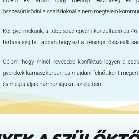
Érzem és látom, hogy mennyi feszültség és p
összesűrűsödni a családoknál a nem megfelelő kommun
Két gyermekünk, a több száz egyéni konzultáció és 46
tartása segített abban, hogy ezt a tréninget összeállítsa
Célom, hogy minél kevesebb konfliktus legyen a csa
gyerekek kamaszkorban és majdani felnőttként megérts
és megtalálják harmóniájukat az életben.