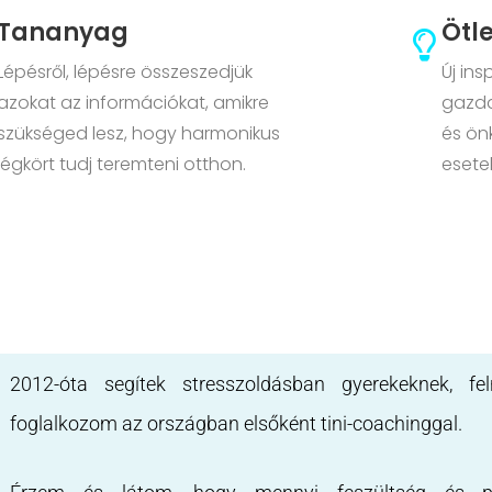
Tananyag
Ötl
Lépésről, lépésre összeszedjük
Új ins
azokat az információkat, amikre
gazda
szükséged lesz, hogy harmonikus
és ön
légkört tudj teremteni otthon.
esete
2012-óta segítek stresszoldásban gyerekeknek, fe
foglalkozom az országban elsőként tini-coachinggal.