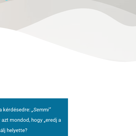
 a kérdésedre:
„Semmi”
 azt mondod, hogy „eredj a
lj helyette?