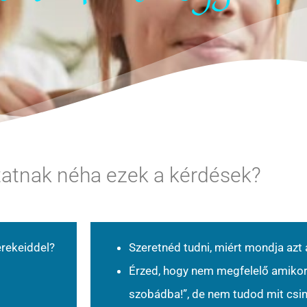
tatnak néha ezek a kérdések?
erekeiddel?
Szeretnéd tudni, miért mondja azt
Érzed, hogy nem megfelelő amikor
szobádba!”, de nem tudod mit csiná