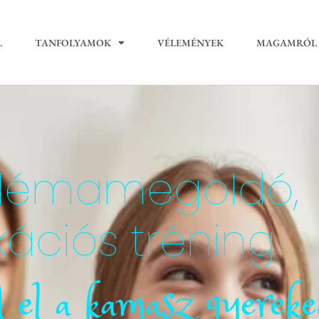
L
TANFOLYAMOK
VÉLEMÉNYEK
MAGAMRÓL
oblémamegoldó,
ációs tréning
 el a kamasz gyereke