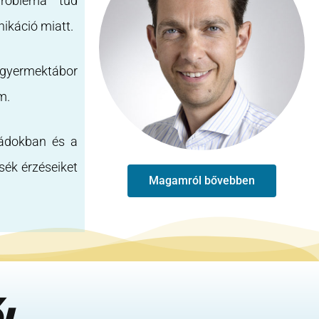
robléma tud
ikáció miatt.
 gyermektábor
m.
ládokban és a
ék érzéseiket
Magamról bővebben