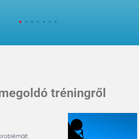
megoldó tréningről
problémáit.