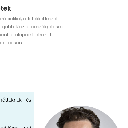
etek
pirációkkal, ötletekkel leszel
gabb. Közös beszélgetések
kéntes alapon behozott
k kapcsán.
lnőtteknek és