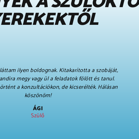
YEK A SZÜLŐKTŐ
EREKEKTŐL
oltam már a munkám miatt, de Péter különleges
mteni. Mindig figyel ránk, válaszol a kérdésekre.
lesz és mi a dolgunk. Rengeteg a gyakorlás, ami
 Lányom a képzés óta szóba áll velem, sőt eljött
velem kettesben nyaralni.
NAGY MIHÁLY
Szülő