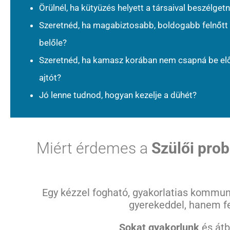
Örülnél, ha kütyüzés helyett a társaival beszélget
Szeretnéd, ha
magabiztosabb, boldogabb felnőtt 
belőle
?
Szeretnéd, ha kamasz korában nem csapná be elő
ajtót?
Jó lenne tudnod, hogyan kezelje a dühét?
Miért érdemes a
Szülői pro
Egy kézzel fogható, gyakorlatias kommun
gyerekeddel, hanem f
Sokat gyakorlunk
és átb