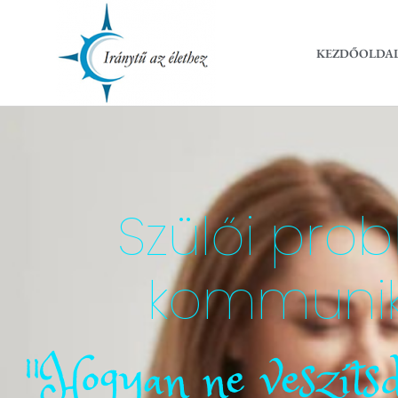
KEZDŐOLDA
Szülői pr
kommunik
"Hogyan ne veszítsd